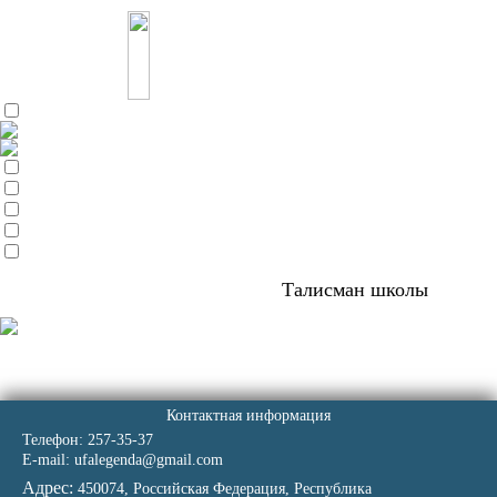
Легенда
Танцевально-спортивная школа
Талисман школы
Контактная информация
Телефон:
257-35-37
E-mail: ufalegenda@gmail.com
Адрес:
450074, Российская Федерация, Республика